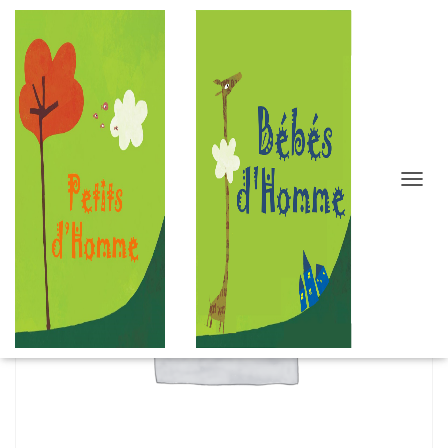
D
É
P
L
I
E
R
L
A
N
A
V
I
G