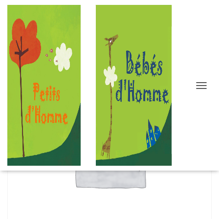
D
É
P
L
I
E
R
L
A
N
A
V
I
G