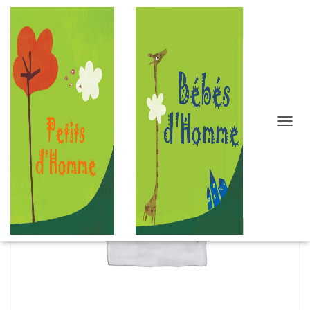
D
É
P
L
I
E
R
L
A
N
A
V
I
G