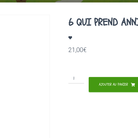
6 QUI PREND ANN
21,00
€
quantité
de
AJOUTER AU PANIER
6
QUI
PREND
ANNIVERSAIRE