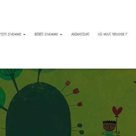
ETITS D’HOMME
BÉBÉS D’HOMME
ANIMATIONS
OÙ NOUS TROUVER ?