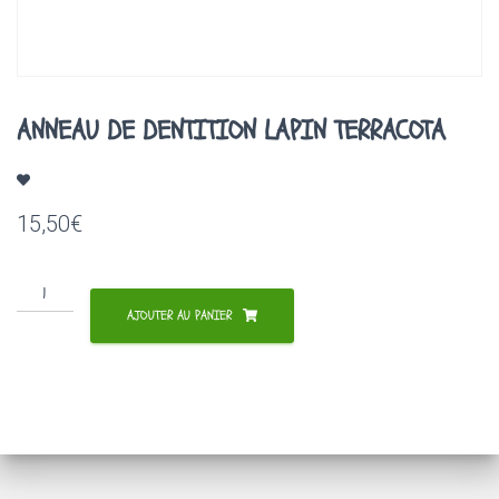
A
T
I
O
N
ANNEAU DE DENTITION LAPIN TERRACOTA
15,50
€
quantité
de
AJOUTER AU PANIER
ANNEAU
DE
DENTITION
LAPIN
TERRACOTA