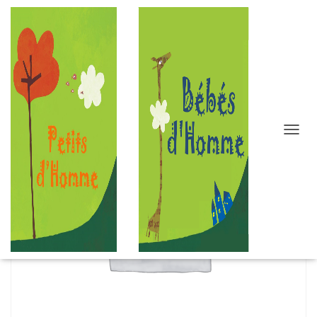
D
É
P
L
I
E
R
L
A
N
A
V
I
G