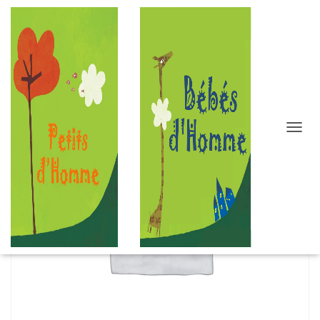
D
É
P
L
I
E
R
L
A
N
A
V
I
G