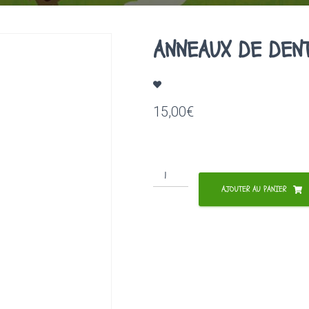
ANNEAUX DE DEN
15,00
€
quantité
de
AJOUTER AU PANIER
ANNEAUX
DE
DENTITION
ROUGE