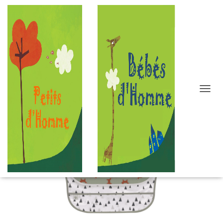
D
É
P
L
I
E
R
L
A
N
A
V
I
G