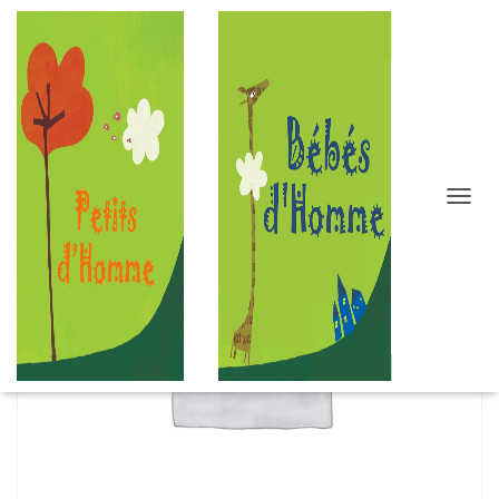
D
É
P
L
I
E
R
L
A
N
A
V
I
G