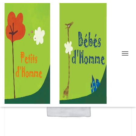
D
É
P
L
I
E
R
L
A
N
A
V
I
G