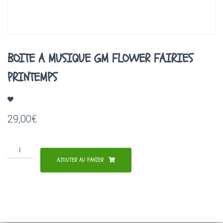
A
T
I
O
N
BOITE A MUSIQUE GM FLOWER FAIRIES
PRINTEMPS
29,00
€
quantité
de
AJOUTER AU PANIER
BOITE
A
MUSIQUE
GM
FLOWER