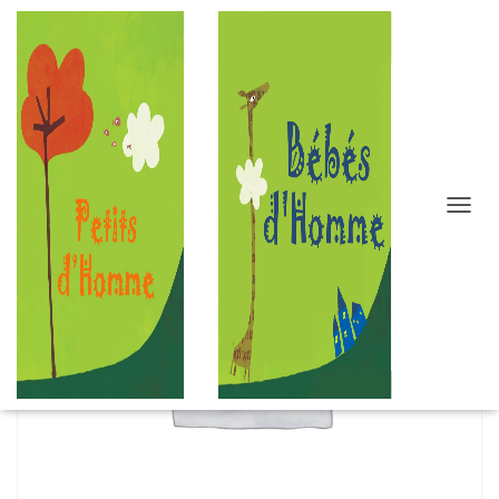
D
É
P
L
I
E
R
L
A
N
A
V
I
G