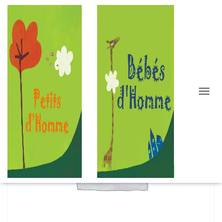
D
É
P
L
I
E
R
L
A
N
A
V
I
G