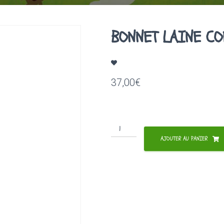
BONNET LAINE CO
37,00
€
quantité
de
AJOUTER AU PANIER
BONNET
LAINE
COEUR