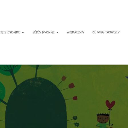
ETITS D’HOMME
BÉBÉS D’HOMME
ANIMATIONS
OÙ NOUS TROUVER ?