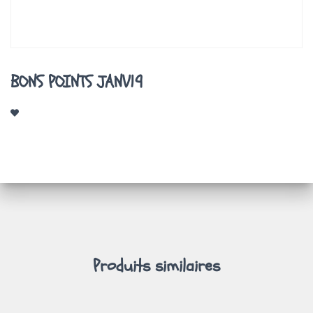
A
T
I
O
N
BONS POINTS JANV19
Produits similaires