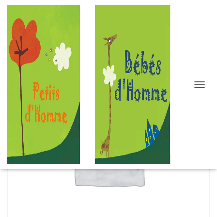
D
É
P
L
I
E
R
L
A
N
A
V
I
G