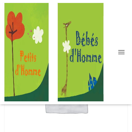
D
É
P
L
I
E
R
L
A
N
A
V
I
G