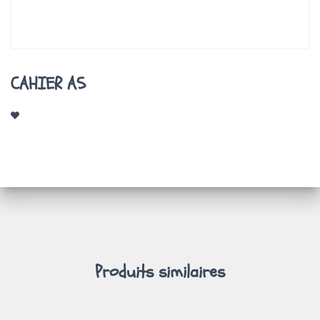
A
T
I
O
N
CAHIER A5
Produits similaires