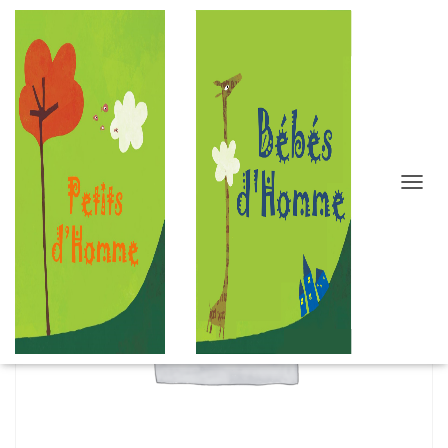
D
É
P
L
I
E
R
L
A
N
A
V
I
G