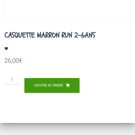
A
T
I
O
N
CASQUETTE MARRON RUN 2-6ANS
26,00
€
quantité
de
AJOUTER AU PANIER
CASQUETTE
MARRON
RUN
2-
6ANS