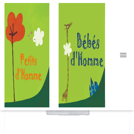
D
É
P
L
I
E
R
L
A
N
A
V
I
G