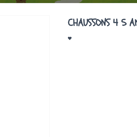
CHAUSSONS 4 5 A