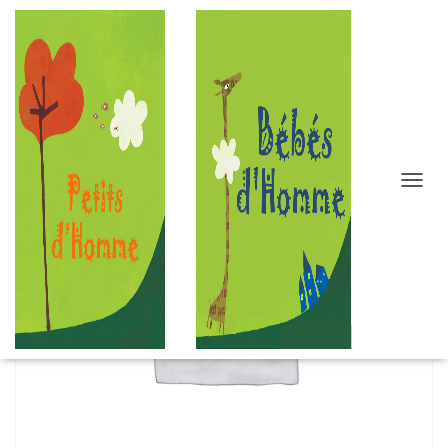
D
É
P
L
I
E
R
L
A
N
A
V
I
G