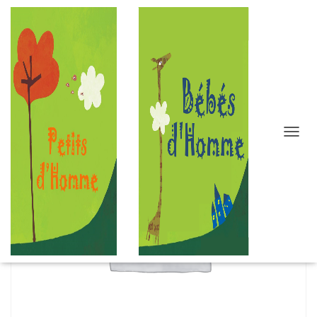
D
É
P
L
I
E
R
L
A
N
A
V
I
G