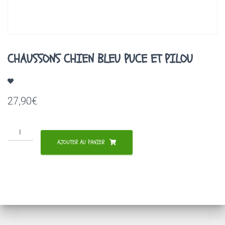
A
T
I
O
N
CHAUSSONS CHIEN BLEU PUCE ET PILOU
27,90
€
quantité
de
AJOUTER AU PANIER
CHAUSSONS
CHIEN
BLEU
PUCE
ET
PILOU