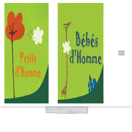
D
É
P
L
I
E
R
L
A
N
A
V
I
G