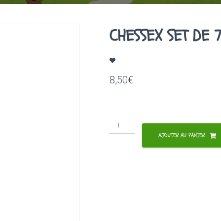
CHESSEX SET DE 
8,50
€
quantité
de
AJOUTER AU PANIER
CHESSEX
SET
DE
7
DES
GRANITE