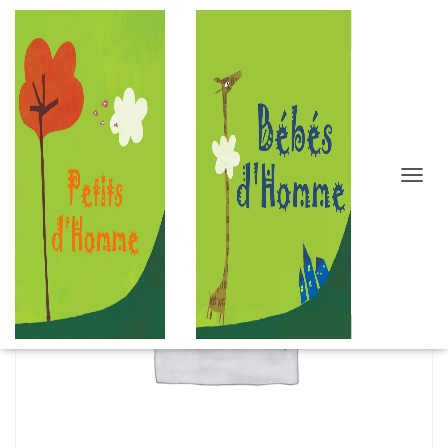
D
É
P
L
I
E
R
L
A
N
A
V
I
G