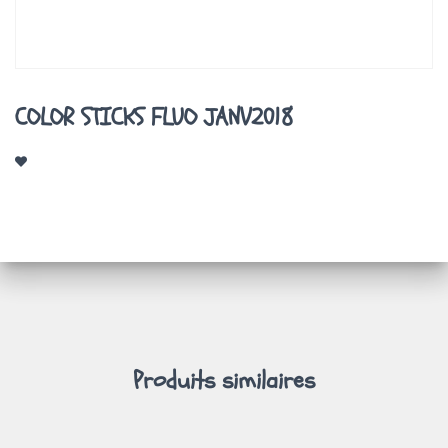
A
T
I
O
N
COLOR STICKS FLUO JANV2018
Produits similaires