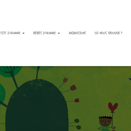
ETITS D’HOMME
BÉBÉS D’HOMME
ANIMATIONS
OÙ NOUS TROUVER ?