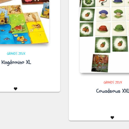
GRANDS JEUX
Kingdomino XL
GRANDS JEUX
Couadsous XX