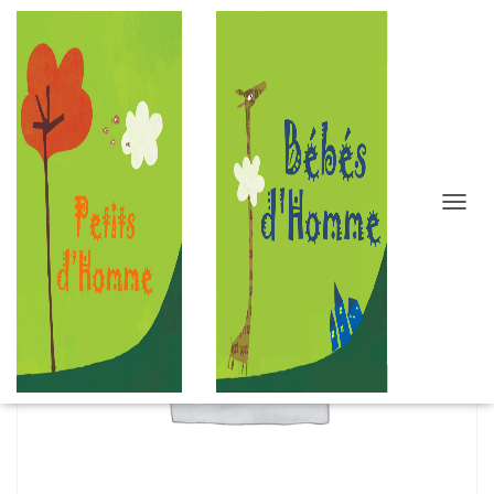
D
É
P
L
I
E
R
L
A
N
A
V
I
G