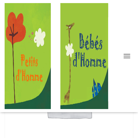
D
É
P
L
I
E
R
L
A
N
A
V
I
G