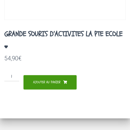
A
T
I
O
N
GRANDE SOURIS D’ACTIVITES LA PTE ECOLE
54,90
€
quantité
de
AJOUTER AU PANIER
GRANDE
SOURIS
D'ACTIVITES
LA
PTE
ECOLE