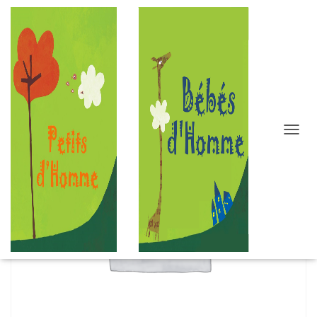
D
É
P
L
I
E
R
L
A
N
A
V
I
G