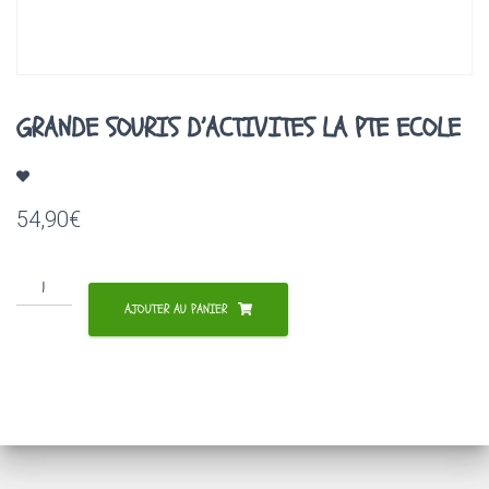
A
T
I
O
N
GRANDE SOURIS D’ACTIVITES LA PTE ECOLE
54,90
€
quantité
de
AJOUTER AU PANIER
GRANDE
SOURIS
D'ACTIVITES
LA
PTE
ECOLE