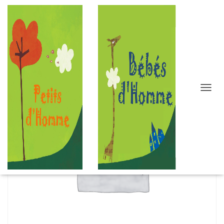
D
É
P
L
I
E
R
L
A
N
A
V
I
G