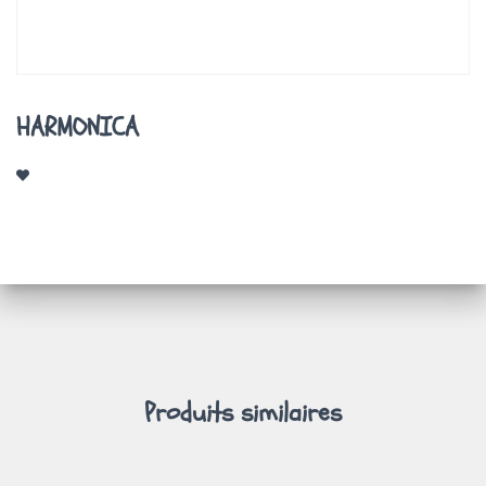
A
T
I
O
N
HARMONICA
Produits similaires