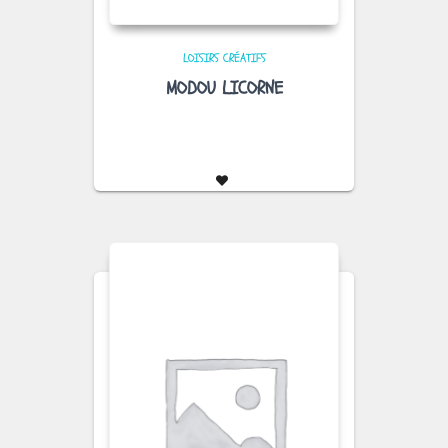
LOISIRS CRÉATIFS
MODOU LICORNE