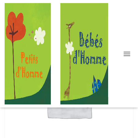
D
É
P
L
I
E
R
L
A
N
A
V
I
G