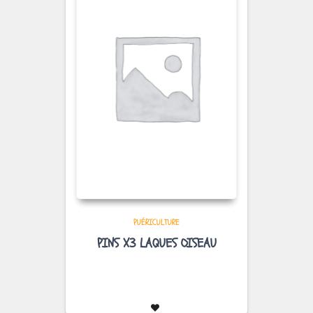
PUÉRICULTURE
PINS X3 LAQUES OISEAU