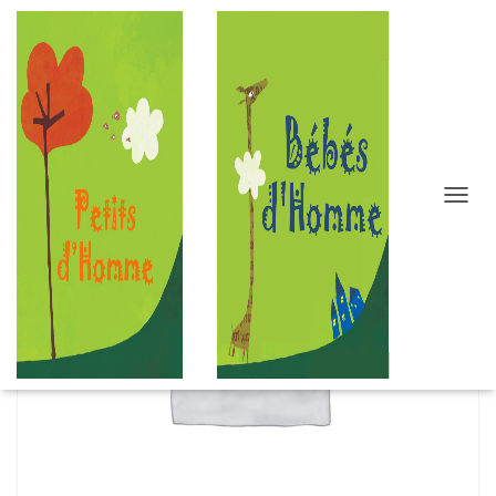
D
É
P
L
I
E
R
L
A
N
A
V
I
G