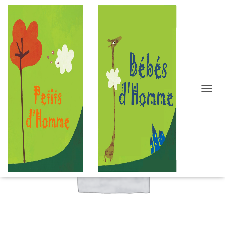
D
É
P
L
I
E
R
L
A
N
A
V
I
G