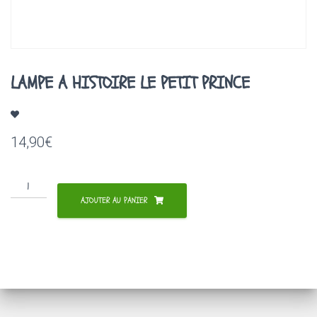
A
T
I
O
N
LAMPE A HISTOIRE LE PETIT PRINCE
14,90
€
quantité
de
AJOUTER AU PANIER
LAMPE
A
HISTOIRE
LE
PETIT
PRINCE