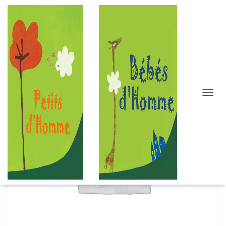
D
É
P
L
I
E
R
L
A
N
A
V
I
G