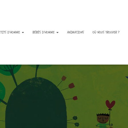
ETITS D’HOMME
BÉBÉS D’HOMME
ANIMATIONS
OÙ NOUS TROUVER ?