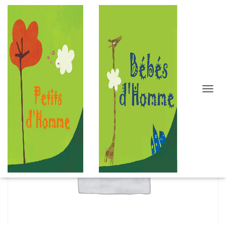
D
É
P
L
I
E
R
L
A
N
A
V
I
G