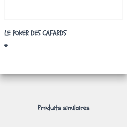
A
T
I
O
N
LE POKER DES CAFARDS
Produits similaires