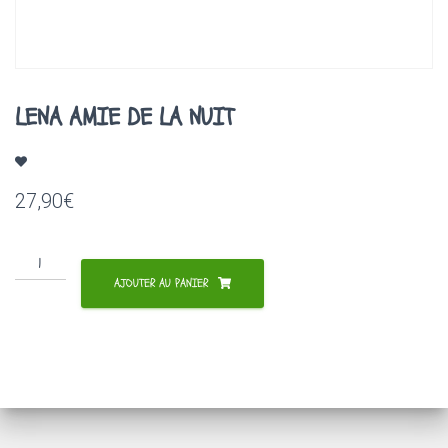
A
T
I
O
N
LENA AMIE DE LA NUIT
27,90
€
quantité
de
AJOUTER AU PANIER
LENA
AMIE
DE
LA
NUIT