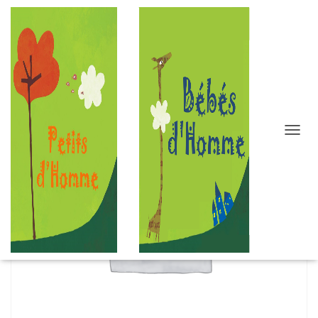
D
É
P
L
I
E
R
L
A
N
A
V
I
G