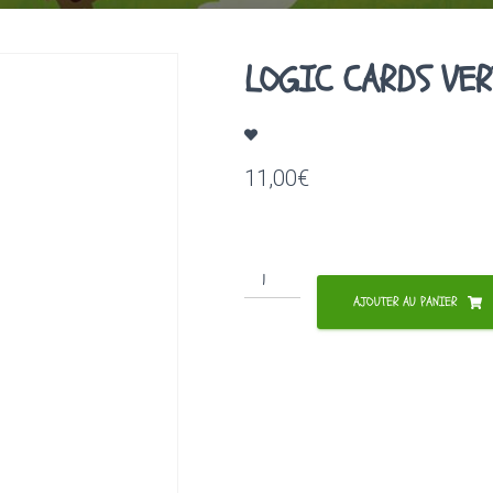
LOGIC CARDS VER
11,00
€
quantité
de
AJOUTER AU PANIER
LOGIC
CARDS
VERT
KIDS