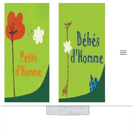
D
É
P
L
I
E
R
L
A
N
A
V
I
G