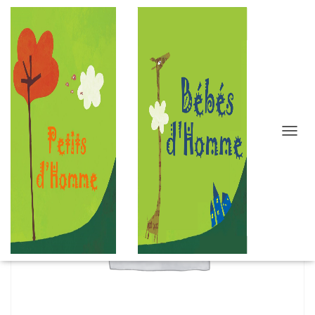
D
É
P
L
I
E
R
L
A
N
A
V
I
G