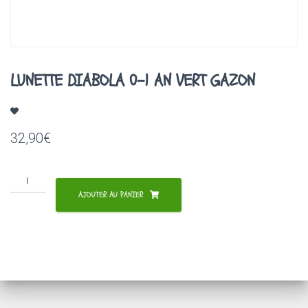
A
T
I
O
N
LUNETTE DIABOLA 0-1 AN VERT GAZON
32,90
€
quantité
de
AJOUTER AU PANIER
LUNETTE
DIABOLA
0-
1
AN
VERT
GAZON