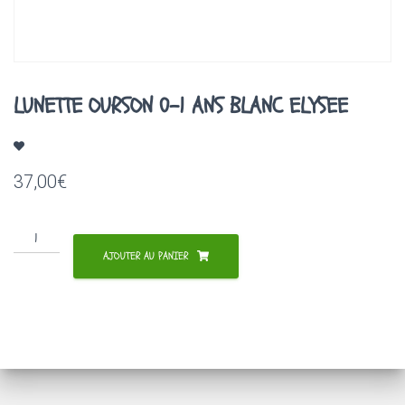
A
T
I
O
N
LUNETTE OURSON 0-1 ANS BLANC ELYSEE
37,00
€
quantité
de
AJOUTER AU PANIER
LUNETTE
OURSON
0-
1
ANS
BLANC
ELYSEE