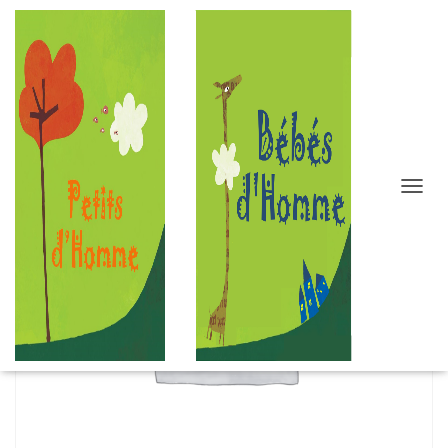
D
É
P
L
I
E
R
L
A
N
A
V
I
G