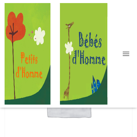
D
É
P
L
I
E
R
L
A
N
A
V
I
G