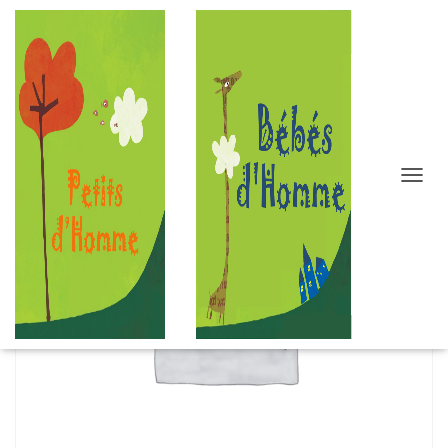
D
É
P
L
I
E
R
L
A
N
A
V
I
G