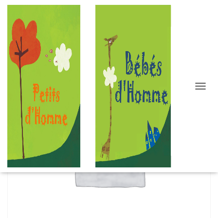
D
É
P
L
I
E
R
L
A
N
A
V
I
G