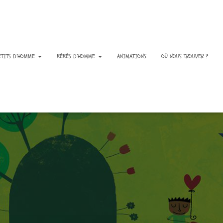
ETITS D’HOMME
BÉBÉS D’HOMME
ANIMATIONS
OÙ NOUS TROUVER ?