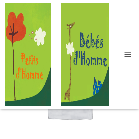
D
É
P
L
I
E
R
L
A
N
A
V
I
G