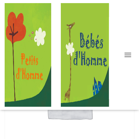
D
É
P
L
I
E
R
L
A
N
A
V
I
G