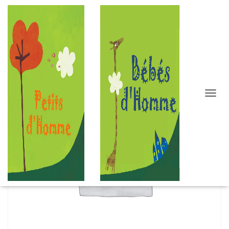
D
É
P
L
I
E
R
L
A
N
A
V
I
G