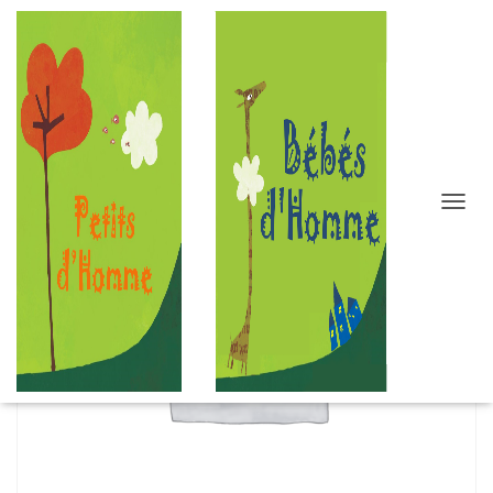
D
É
P
L
I
E
R
L
A
N
A
V
I
G