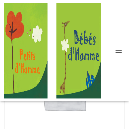
D
É
P
L
I
E
R
L
A
N
A
V
I
G